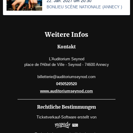
22. Jan. 2027 um 20:30
BONLIEU SCÈNE NATIONALE
(
ANNECY
)
Weitere Infos
Kontakt
L'Auditorium Seynod
place de l'Hôtel de Ville - Seynod - 74600 Annecy
billetterie@auditoriumseynod.com
0450520520
www.auditoriumseynod.com
Rechtliche Bestimmungen
Ticketverkauf-Software
erstellt von